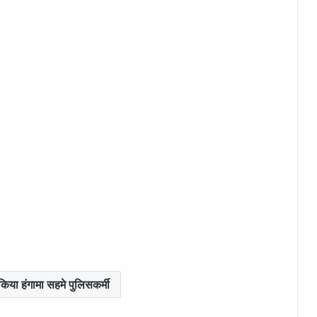
शाशन व प्रशासन : हम कसम खाते है कि.. .
अंग्रेजो द्वारा बनाए गए कानून के जगह नये
कानून के प्रति झंगहा थाना पर बैठक
ं किया हंगामा सहमे पुलिसकर्मी
काजी के अंतिम दर्शन के लिए हर धर्म के