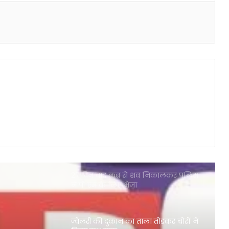
लोग पहुँचे
डीजे बजवाने को लेकर मैरिज लॉन में
मनबढ़ युवकों ने मचाया उत्पात
संदिग्ध परिस्थितियों में युवक की मौत
12/13 अगस्त 2024 की रात्रि को आकाश में
दिखाई देंगे टूटते हुए तारे शूटिंग स्टार्स
27 दिन बाद कब्र से शव निकालकर पुलिस
ने पी एम के लिए भेजा
ज्वेलरी की दुकान का ताला तोड़कर चोरों ने
किया हाथ साफ