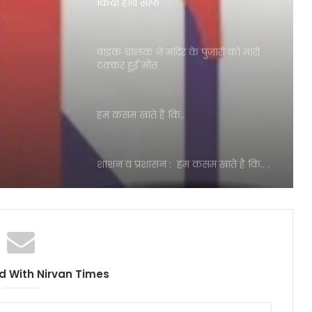
ला
बाइक चालक ने मंदिर के पुजारी को मारी
टक्कर हुईं मौत
ाथ साफ
हम कसम खाते है कि..
शाशन व प्रशासन : हम कसम खाते है कि.. .
अंग्रेजो द्वारा बनाए गए कानून के जगह नये
कानून के प्रति झंगहा थाना पर बैठक
काजी के अंतिम दर्शन के लिए हर धर्म के
 With Nirvan Times
लोग पहुँचे