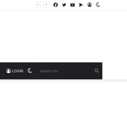
Facebook
Twitter
YouTube
Google
Log
Switch
Play
In
skin
Switch
Search
LOGIN
skin
for