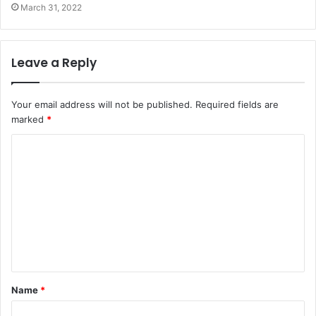
March 31, 2022
Leave a Reply
Your email address will not be published.
Required fields are
marked
*
C
o
m
m
e
n
t
Name
*
*