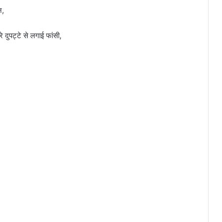
न,
े दुपट्टे से लगाई फांसी,