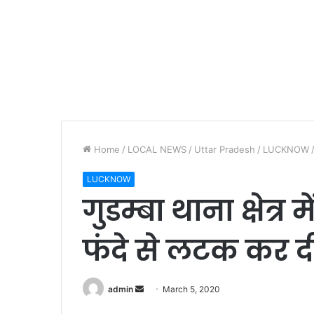
Home
/
LOCAL NEWS
/
Uttar Pradesh
/
LUCKNOW
LUCKNOW
गुडम्बा थाना क्षेत्र
फंदे से लटक कर द
admin
S
March 5, 2020
e