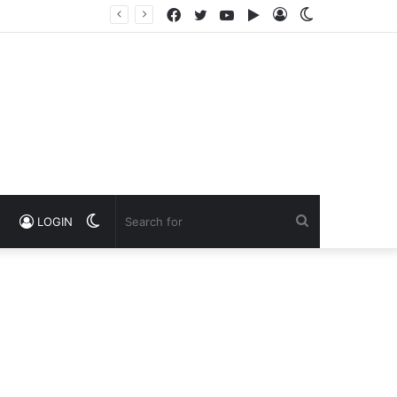
Facebook
Twitter
YouTube
Google
Log
Switch
Play
In
skin
Switch
Search
LOGIN
skin
for