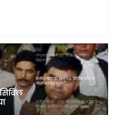
पत्रकार को ठाकुरगंज अस्पताल में पीटने
का आरोप !
यूपी आवास विकास परिषद की रिक्त
सम्पत्तियों की होगी ई-नीलामी
गंगागंज में चल रहा गैर मान्यता प्राप्त
विद्यालय
संजीव जीवा की लखनऊ सिविल कोर्ट में
गोली मारकर हत्या
 सिविल
या
अतीक के बेटे असद की तलाश में लखनऊ
में जारी, मर्सिडीज व लैंड क्रूजर बरामद