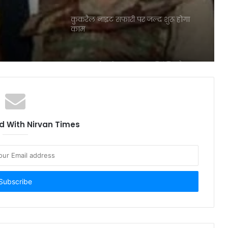
कुकरैल नाइट सफारी पर जल्द शुरू होगा
काम
लखनऊ में चलेगा ‘थूकना प्रतिबंधित है
अभियान
अब्बास अंसारी के गुर्गों की गिरफ्तारी को
लगाई गई एसटीएफ
 With Nirvan Times
संत राजूदास लखनऊ में दर्ज कराएंगे
मुकदमा, स्वामी प्रसाद ने कहा रची जा रही
मेरी हत्या की साजिश
यूपी : ईडी की छापेमारी, स्कॉलरशिप में
फर्जीवाड़ा करने से जुड़ा है मामला