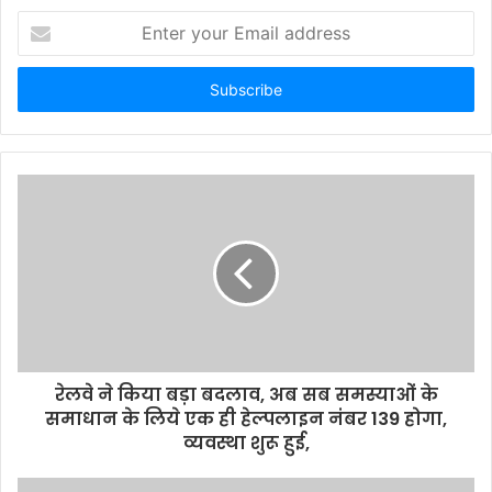
E
n
t
e
r
y
o
u
r
E
m
a
i
l
a
d
d
रेलवे ने किया बड़ा बदलाव, अब सब समस्याओं के
r
समाधान के लिये एक ही हेल्पलाइन नंबर 139 होगा,
e
व्यवस्था शुरू हुई,
s
s