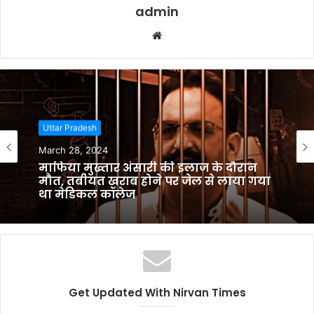
admin
W
e
b
s
i
t
Uttar Pradesh
e
March 28, 2024
माफिया मुख्तार अंसारी की इलाज के दौरान
मौत, तबीयत खराब होने पर जेल से लाया गया
था मेडिकल कॉलेज
Get Updated With Nirvan Times