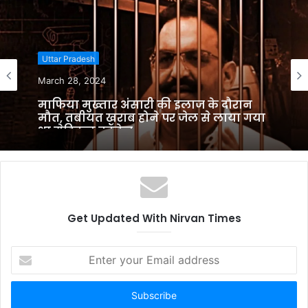
s
i
t
Uttar Pradesh
e
March 28, 2024
माफिया मुख्तार अंसारी की इलाज के दौरान
मौत, तबीयत खराब होने पर जेल से लाया गया
था मेडिकल कॉलेज
Get Updated With Nirvan Times
E
n
t
e