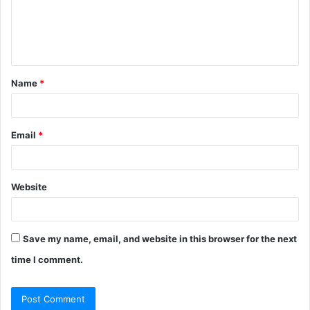
m
e
n
t
Name
*
*
Email
*
Website
Save my name, email, and website in this browser for the next
time I comment.