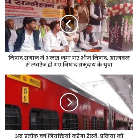
r
E
m
a
i
l
a
d
d
निषाद समाज मे अलख जगा गए भीम निषाद, आत्मबल
r
से लबरेज हो गए निषाद समुदाय के युवा
e
s
s
अब प्रत्येक वर्ष नियुक्तियां करेगा रेलवे, प्रक्रिया को