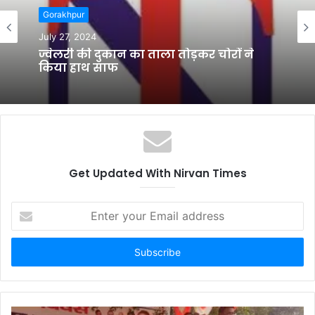
Gorakhpur
e
July 27, 2024
ज्वेलरी की दुकान का ताला तोड़कर चोरों ने
किया हाथ साफ
Get Updated With Nirvan Times
E
n
t
e
r
y
o
u