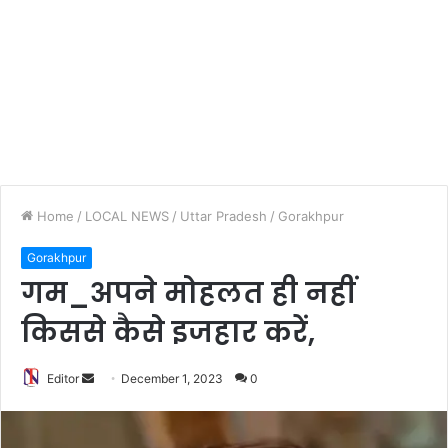
Home
/
LOCAL NEWS
/
Uttar Pradesh
/
Gorakhpur
Gorakhpur
गम_अपने मोहलत ही नहीं
किससे कैसे इजहार करें,
Editor
S
December 1, 2023
0
e
n