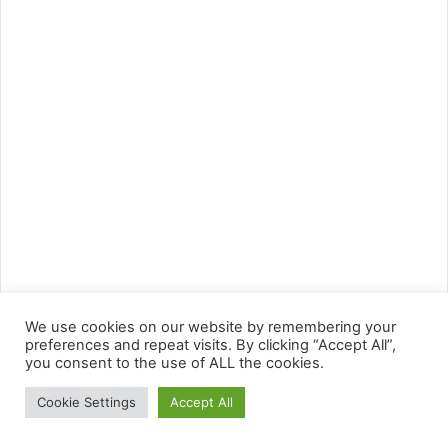
We use cookies on our website by remembering your
preferences and repeat visits. By clicking “Accept All”,
you consent to the use of ALL the cookies.
Cookie Settings
Accept All