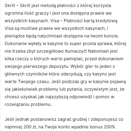
Skrill – Skrill jest metodą płatności z której korzysta
ogromna ilość graczy i jest ona dostępna prawie we
wszystkich kasynach. Visa – Płatności kartą kredytową
Visa są możliwe prawie we wszystkich kasynach, i
pieniądze będą natychmiast dostępne na twoim koncie.
Dokonanie wpłaty w kasynie to super prosta sprawa, której
nie trzeba zbyt szczegółowo tłumaczyć! Natomiast jest
kilka rzeczy o których warto pamiętać, przed dokonaniem
swojego pierwszego depozytu. Wybór gier to jeden z
głównych czynników które zdecydują, czy kasyno jest
warte Twojego czasu. Jeśli podczas gry w kasynie pojawią
się jakiekolwiek problemy lub pytania, oczywistym jest, że
chcesz uzyskać jak najszybszą odpowiedź i pomoc w
rozwiązaniu problemu.
Jeśli jednak postanowisz zagrać grubiej i zdeponujesz co
najmniej 200 zł, na Twoje konto wpadnie bonus 200%