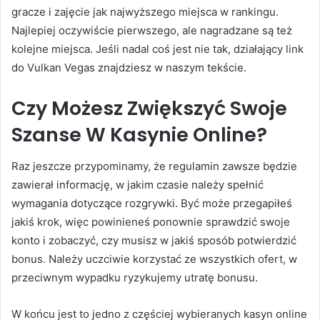
gracze i zajęcie jak najwyższego miejsca w rankingu.
Najlepiej oczywiście pierwszego, ale nagradzane są też
kolejne miejsca. Jeśli nadal coś jest nie tak, działający link
do Vulkan Vegas znajdziesz w naszym tekście.
Czy Możesz Zwiększyć Swoje
Szanse W Kasynie Online?
Raz jeszcze przypominamy, że regulamin zawsze będzie
zawierał informację, w jakim czasie należy spełnić
wymagania dotyczące rozgrywki. Być może przegapiłeś
jakiś krok, więc powinieneś ponownie sprawdzić swoje
konto i zobaczyć, czy musisz w jakiś sposób potwierdzić
bonus. Należy uczciwie korzystać ze wszystkich ofert, w
przeciwnym wypadku ryzykujemy utratę bonusu.
W końcu jest to jedno z częściej wybieranych kasyn online