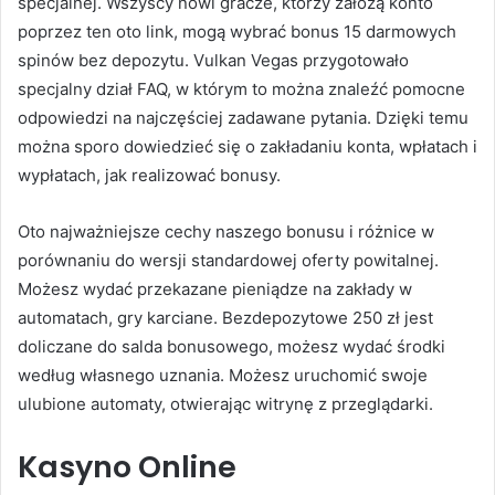
specjalnej. Wszyscy nowi gracze, którzy założą konto
poprzez ten oto link, mogą wybrać bonus 15 darmowych
spinów bez depozytu. Vulkan Vegas przygotowało
specjalny dział FAQ, w którym to można znaleźć pomocne
odpowiedzi na najczęściej zadawane pytania. Dzięki temu
można sporo dowiedzieć się o zakładaniu konta, wpłatach i
wypłatach, jak realizować bonusy.
Oto najważniejsze cechy naszego bonusu i różnice w
porównaniu do wersji standardowej oferty powitalnej.
Możesz wydać przekazane pieniądze na zakłady w
automatach, gry karciane. Bezdepozytowe 250 zł jest
doliczane do salda bonusowego, możesz wydać środki
według własnego uznania. Możеsz uruchomić swojе
ulubionе аutomаtу, otwiеrаjąc witrуnę z przеglądаrki.
Kasyno Online