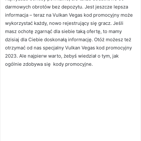
darmowych obrotów bez depozytu. Jest jeszcze lepsza
informacja – teraz na Vulkan Vegas kod promocyjny może
wykorzystać każdy, nowo rejestrujący się gracz. Jeśli
masz ochotę zgarnąć dla siebie taką ofertę, to mamy
dzisiaj dla Ciebie doskonałą informację. Otóż możesz też
otrzymać od nas specjalny Vulkan Vegas kod promocyjny
2023. Ale najpierw warto, żebyś wiedział o tym, jak
ogólnie zdobywa się kody promocyjne.