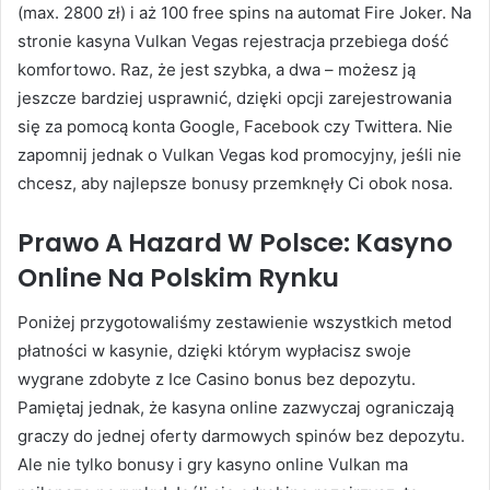
(max. 2800 zł) i aż 100 free spins na automat Fire Joker. Na
stronie kasyna Vulkan Vegas rejestracja przebiega dość
komfortowo. Raz, że jest szybka, a dwa – możesz ją
jeszcze bardziej usprawnić, dzięki opcji zarejestrowania
się za pomocą konta Google, Facebook czy Twittera. Nie
zapomnij jednak o Vulkan Vegas kod promocyjny, jeśli nie
chcesz, aby najlepsze bonusy przemknęły Ci obok nosa.
Prawo A Hazard W Polsce: Kasyno
Online Na Polskim Rynku
Poniżej przygotowaliśmy zestawienie wszystkich metod
płatności w kasynie, dzięki którym wypłacisz swoje
wygrane zdobyte z Ice Casino bonus bez depozytu.
Pamiętaj jednak, że kasyna online zazwyczaj ograniczają
graczy do jednej oferty darmowych spinów bez depozytu.
Ale nie tylko bonusy i gry kasyno online Vulkan ma