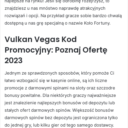
najlepsze na rynku! Jeśli się odrobinę rozejrzysz, to
znajdziesz u nas mnóstwo naprawdę atrakcyjnych
rozwiązań i opcji. Na przykład gracze sobie bardzo chwalą
dostępną u nas grę specjalną o nazwie Koło Fortuny.
Vulkan Vegas Kod
Promocyjny: Poznaj Ofertę
2023
Jednym ze sprawdzonych sposobów, który pomoże Ci
łatwo wzbogacić się w kasynie online, są ich liczne
promocje z darmowymi spinami na sloty oraz szczodre
bonusy powitalne. Dla niektórych graczy najważniejsze
jest znalezienie najlepszych bonusów od depozytu lub
stałych ofert darmowych spinów. Większość bonusów
darmowych spinów bez depozytu jest ograniczona tylko
do jednej gry, lub kilku gier od tego samego dostawcy.