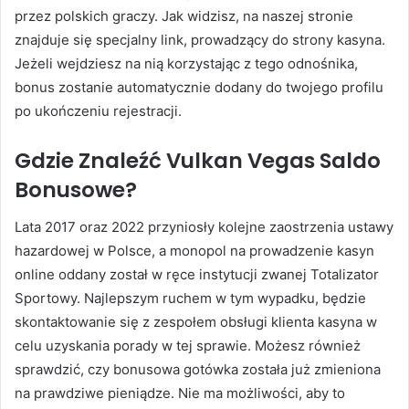
przez polskich graczy. Jak widzisz, na naszej stronie
znajduje się specjalny link, prowadzący do strony kasyna.
Jeżeli wejdziesz na nią korzystając z tego odnośnika,
bonus zostanie automatycznie dodany do twojego profilu
po ukończeniu rejestracji.
Gdzie Znaleźć Vulkan Vegas Saldo
Bonusowe?
Lata 2017 oraz 2022 przyniosły kolejne zaostrzenia ustawy
hazardowej w Polsce, a monopol na prowadzenie kasyn
online oddany został w ręce instytucji zwanej Totalizator
Sportowy. Najlepszym ruchem w tym wypadku, będzie
skontaktowanie się z zespołem obsługi klienta kasyna w
celu uzyskania porady w tej sprawie. Możesz również
sprawdzić, czy bonusowa gotówka została już zmieniona
na prawdziwe pieniądze. Nie ma możliwości, aby to