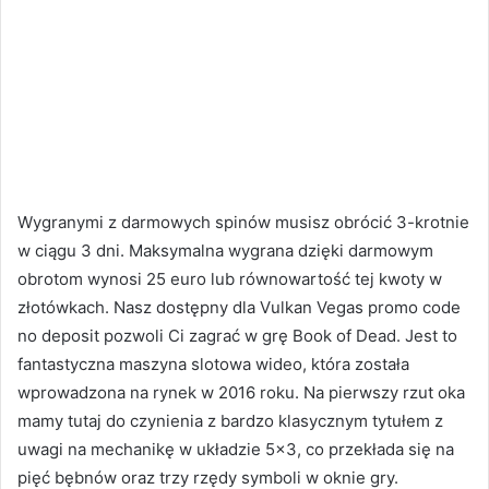
Wygranymi z darmowych spinów musisz obrócić 3-krotnie
w ciągu 3 dni. Maksymalna wygrana dzięki darmowym
obrotom wynosi 25 euro lub równowartość tej kwoty w
złotówkach. Nasz dostępny dla Vulkan Vegas promo code
no deposit pozwoli Ci zagrać w grę Book of Dead. Jest to
fantastyczna maszyna slotowa wideo, która została
wprowadzona na rynek w 2016 roku. Na pierwszy rzut oka
mamy tutaj do czynienia z bardzo klasycznym tytułem z
uwagi na mechanikę w układzie 5×3, co przekłada się na
pięć bębnów oraz trzy rzędy symboli w oknie gry.