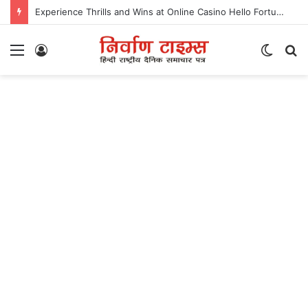
Experience Thrills and Wins at Online Casino Hello Fortune
Menu
Log
Switc
S
In
skin
fo