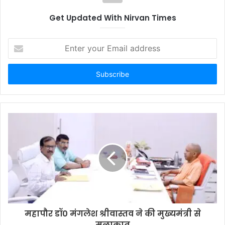
Get Updated With Nirvan Times
E
n
t
e
r
y
o
u
r
E
m
a
i
l
a
d
d
महापौर डॉ0 मंगलेश श्रीवास्तव ने की मुख्यमंत्री से
r
मुलाकात