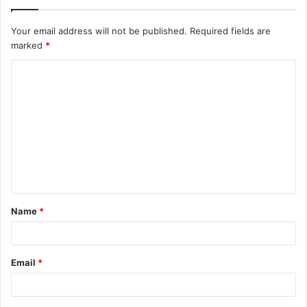
Your email address will not be published.
Required fields are
marked
*
C
o
m
m
e
n
t
Name
*
*
Email
*