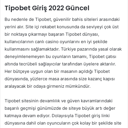
Tipobet Giriş 2022 Güncel
Bu nedenle de Tipobet, güvenilir bahis siteleri arasındaki
yerini alır. Site içi rekabet konusunda da seviyeyi çok üst
bir noktaya çıkarmayı başaran Tipobet dünyası,
kullanıcılarının canlı casino oyunlarını en iyi şekilde
kullanmasını sağlamaktadır. Türkiye pazarında yasal olarak
deneyimlenemeyen bu oyunların tamamı, Tipobet çatısı
altında tecrübeli sağlayıcılar tarafından üyelere aktarılır.
Her bütçeye uygun olan bir masanın açıldığı Tipobet
dünyasında, yüzlerce masa arasında size kazanç kapısı
aralayacak bir odaya girmeniz mümkündür.
Tipobet sitesinin devamlılık ve güven kavramlarındaki
başarılı geçmişi günümüzde de siteye büyük artı değer
katmaya devam ediyor. Dolayısıyla Tipobet giriş linki
dünyasına dahil olan oyuncuların çok kolay bir şekilde site