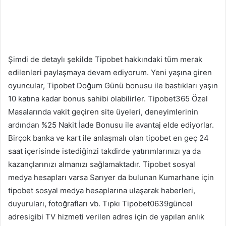
Şimdi de detaylı şekilde Tipobet hakkındaki tüm merak
edilenleri paylaşmaya devam ediyorum. Yeni yaşına giren
oyuncular, Tipobet Doğum Günü bonusu ile bastıkları yaşın
10 katına kadar bonus sahibi olabilirler. Tipobet365 Özel
Masalarında vakit geçiren site üyeleri, deneyimlerinin
ardından %25 Nakit İade Bonusu ile avantaj elde ediyorlar.
Birçok banka ve kart ile anlaşmalı olan tipobet en geç 24
saat içerisinde istediğinzi takdirde yatırımlarınızı ya da
kazançlarınızı almanızı sağlamaktadır. Tipobet sosyal
medya hesapları varsa Sarıyer da bulunan Kumarhane için
tipobet sosyal medya hesaplarına ulaşarak haberleri,
duyuruları, fotoğrafları vb. Tıpkı Tipobet0639güncel
adresigibi TV hizmeti verilen adres için de yapılan anlık