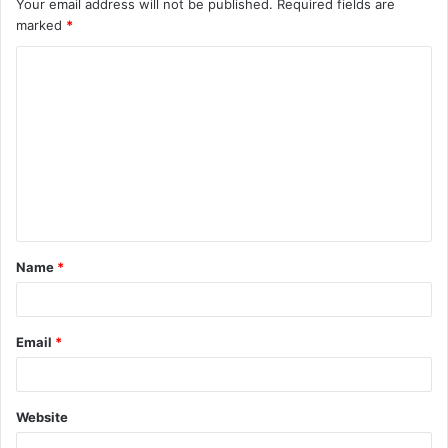
Your email address will not be published.
Required fields are
marked
*
C
o
m
m
e
n
t
Name
*
*
Email
*
Website