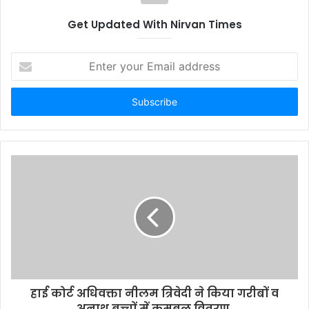
किया हाथ साफ
Get Updated With Nirvan Times
E
n
t
e
r
y
o
u
r
E
m
a
i
l
a
d
d
हाई कोर्ट अधिवक्ता नीलम त्रिवेदी ने किया गरीबों व
r
अनाथ बच्चों में कमबल वितरण,