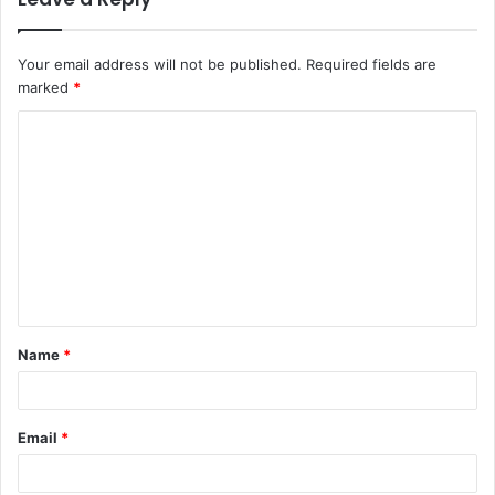
Your email address will not be published.
Required fields are
marked
*
C
o
m
m
e
n
t
Name
*
*
Email
*