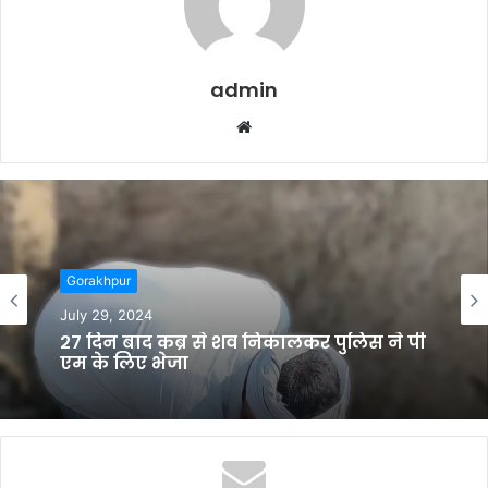
admin
W
e
b
s
i
t
e
Gorakhpur
July 29, 2024
Gorakhpur
27 दिन बाद कब्र से शव निकालकर पुलिस ने पी
July 27, 2024
एम के लिए भेजा
ज्वेलरी की दुकान का ताला तोड़कर चोरों ने