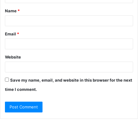
t
Name
*
*
Email
*
Website
Save my name, email, and website in this browser for the next
time I comment.