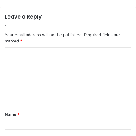
Leave a Reply
Your email address will not be published.
Required fields are
marked
*
C
o
m
m
e
n
t
Name
*
*