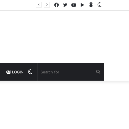
Facebook
Twitter
YouTube
Google
Log
Switch
Play
In
skin
Switch
Search
LOGIN
skin
for