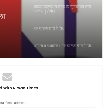
ला
बाइक चालक ने मंदिर के पुजारी को मारी
टक्कर हुईं मौत
ाथ साफ
हम कसम खाते है कि..
शाशन व प्रशासन : हम कसम खाते है कि.. .
अंग्रेजो द्वारा बनाए गए कानून के जगह नये
कानून के प्रति झंगहा थाना पर बैठक
काजी के अंतिम दर्शन के लिए हर धर्म के
 With Nirvan Times
लोग पहुँचे
डीजे बजवाने को लेकर मैरिज लॉन में