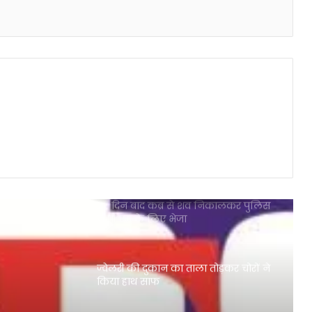
डीजे बजवाने को लेकर मैरिज लॉन में
मनबढ़ युवकों ने मचाया उत्पात
संदिग्ध परिस्थितियों में युवक की मौत
12/13 अगस्त 2024 की रात्रि को आकाश में
दिखाई देंगे टूटते हुए तारे शूटिंग स्टार्स
27 दिन बाद कब्र से शव निकालकर पुलिस
ने पी एम के लिए भेजा
ज्वेलरी की दुकान का ताला तोड़कर चोरों ने
किया हाथ साफ