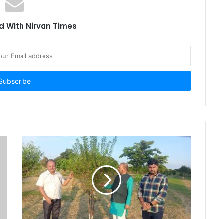
मेरी मिट्टी मेरा देश’ कंपोजिट विद्यालय में
लहराया तिरंगा
 With Nirvan Times
धमकी से आहत युवक ने किया पनियरा
ब्लॉक मुख्यालय के सामने आत्मदाह का
किया प्रयास
ठगी करने वाले गिरोह का पर्दाफाश, दो
गिरफ्तार
नजरें उठाओ तो सभी हैरान हैं ,हर तरफ हर
आदमी परेशान है
ठगी की शिकार महिला का थाने बुलाकर
मोबाइल से नंबर डिलीट करने आरोप