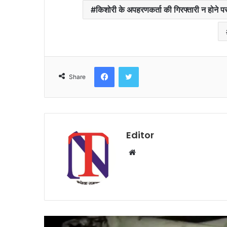
किशोरी के अपहरणकर्ता की गिरफ्तारी न होने पर न
Facebook
Twitter
Share
Editor
W
e
b
s
i
t
e