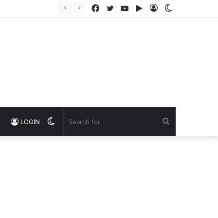
Facebook
Twitter
YouTube
Google
Log
Switch
Play
In
skin
Switch
Search
LOGIN
skin
for