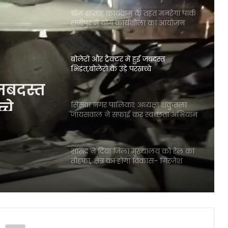
योग सप्ताह कार्यक्रम के तहत मनरेगा पार्क
रानीपुर में योग कार्यशाला का आयोजन
बोलेरो और ट्रैक्टर में हुई जबदस्त
भिडंत,बोलेरो के उड़े परखच्चे
ई जबदस्त
्चे
सिसवा नगर पालिका: अध्यक्षा शकुंतला
जायसवाल ने सफाई कर स्वच्छता अभियान
में किया प्रतिभाग
सांसद ने दिया जिला मुख्यालय को रेल का
तोहफा, क्षेत्र का होगा विकास- गिरजेश
जायसवाल
एसटीएनडीएन इंटर कॉलेज में बनस्पति
विज्ञान से संबंधित अतिरिक्त क्रियाविधि का
करवाया गया आयोजन