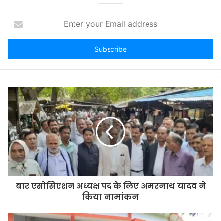
E
n
t
e
r
y
o
u
r
E
m
a
i
l
a
d
d
बार एसोसिएशन अध्यक्ष पद के लिए अमरनाथ यादव ने
r
किया नामांकन
e
s