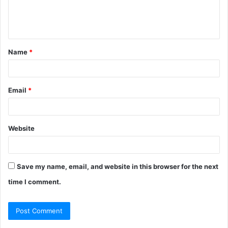
e
n
t
Name
*
*
Email
*
Website
Save my name, email, and website in this browser for the next
time I comment.