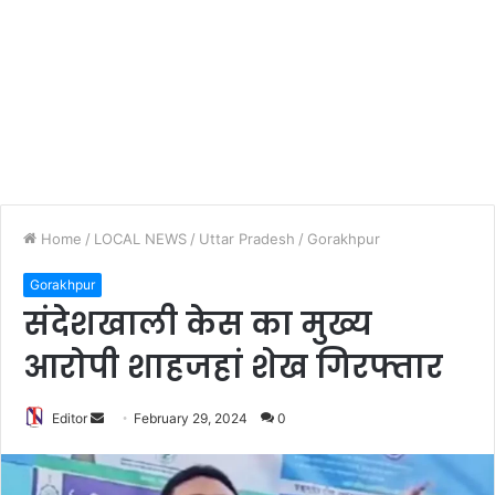
Home
/
LOCAL NEWS
/
Uttar Pradesh
/
Gorakhpur
Gorakhpur
संदेशखाली केस का मुख्य
आरोपी शाहजहां शेख गिरफ्तार
Editor
S
February 29, 2024
0
e
n